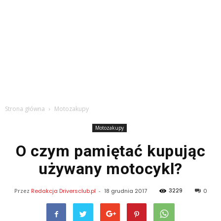
Strona główna
Motozakupy
Motozakupy
O czym pamiętać kupując
używany motocykl?
3229
Przez
Redakcja Driversclub.pl
-
18 grudnia 2017
0