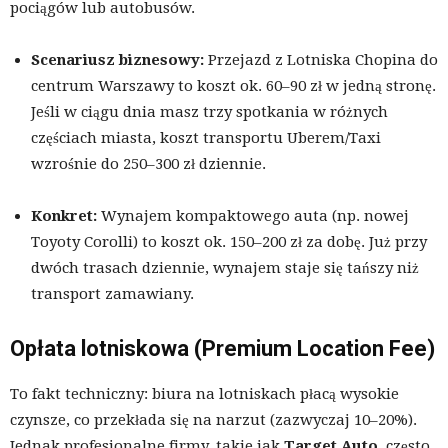
pociągów lub autobusów.
Scenariusz biznesowy:
Przejazd z Lotniska Chopina do
centrum Warszawy to koszt ok. 60–90 zł w jedną stronę.
Jeśli w ciągu dnia masz trzy spotkania w różnych
częściach miasta, koszt transportu Uberem/Taxi
wzrośnie do 250–300 zł dziennie.
Konkret:
Wynajem kompaktowego auta (np. nowej
Toyoty Corolli) to koszt ok. 150–200 zł za dobę. Już przy
dwóch trasach dziennie, wynajem staje się tańszy niż
transport zamawiany.
Opłata lotniskowa (Premium Location Fee)
To fakt techniczny: biura na lotniskach płacą wysokie
czynsze, co przekłada się na narzut (zazwyczaj 10–20%).
Jednak profesjonalne firmy, takie jak
Target Auto
, często