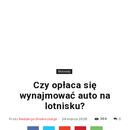
Motorady
Czy opłaca się
wynajmować auto na
lotnisku?
364
Przez
Redakcja Driversclub.pl
-
24 marca 2026
0