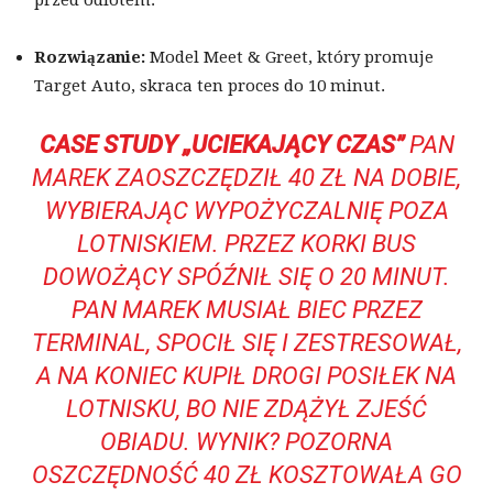
przed odlotem.
Rozwiązanie:
Model Meet & Greet, który promuje
Target Auto, skraca ten proces do 10 minut.
CASE STUDY „UCIEKAJĄCY CZAS”
PAN
MAREK ZAOSZCZĘDZIŁ 40 ZŁ NA DOBIE,
WYBIERAJĄC WYPOŻYCZALNIĘ POZA
LOTNISKIEM. PRZEZ KORKI BUS
DOWOŻĄCY SPÓŹNIŁ SIĘ O 20 MINUT.
PAN MAREK MUSIAŁ BIEC PRZEZ
TERMINAL, SPOCIŁ SIĘ I ZESTRESOWAŁ,
A NA KONIEC KUPIŁ DROGI POSIŁEK NA
LOTNISKU, BO NIE ZDĄŻYŁ ZJEŚĆ
OBIADU. WYNIK? POZORNA
OSZCZĘDNOŚĆ 40 ZŁ KOSZTOWAŁA GO