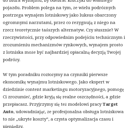
do biura wynajmu, by odebrać kluczyki do własnego
pojazdu. Problem polega na tym, że wielu podróżnych
postrzega wynajem lotniskowy jako luksus obarczony
ogromnymi narzutami, przez co rezygnują z niego na
rzecz teoretycznie tańszych alternatyw. Czy słusznie? W
rzeczywistości, przy odpowiednim podejściu technicznym i
zrozumieniu mechanizmów rynkowych, wynajem prosto
z lotniska może być najbardziej opłacalną decyzją Twojej
podróży.
W tym poradniku rozłożymy na czynniki pierwsze
ekonomikę wynajmu lotniskowego. Jako ekspert w
dziedzinie content marketingu motoryzacyjnego, pomogę
Ci zrozumieć, gdzie kryją się realne oszczędności, a gdzie
przepłacasz. Przyjrzymy się też modelowi pracy
Target
Auto
, udowadniając, że profesjonalna obsługa lotniskowa
to nie „ukryte koszty”, a czysta optymalizacja czasu i
pieniędzy.