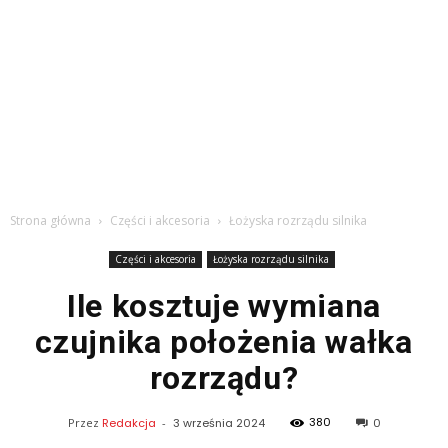
Strona główna
Części i akcesoria
Łożyska rozrządu silnika
Części i akcesoria
Łożyska rozrządu silnika
Ile kosztuje wymiana
czujnika położenia wałka
rozrządu?
380
Przez
Redakcja
-
3 września 2024
0