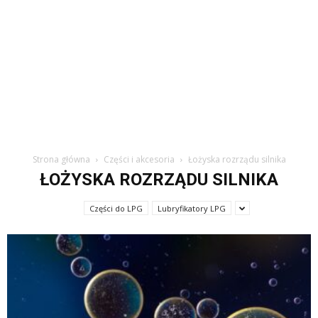
Strona główna
Części i akcesoria
Łożyska rozrządu silnika
ŁOŻYSKA ROZRZĄDU SILNIKA
Części do LPG
Lubryfikatory LPG