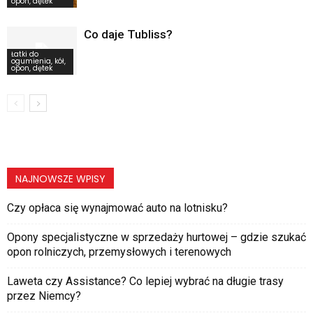
opon, dętek
Co daje Tubliss?
Łatki do
ogumienia, kół,
opon, dętek
NAJNOWSZE WPISY
Czy opłaca się wynajmować auto na lotnisku?
Opony specjalistyczne w sprzedaży hurtowej – gdzie szukać
opon rolniczych, przemysłowych i terenowych
Laweta czy Assistance? Co lepiej wybrać na długie trasy
przez Niemcy?