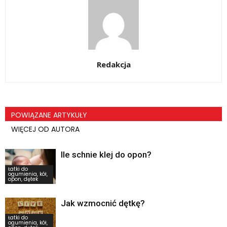
Redakcja
POWIĄZANE ARTYKUŁY
WIĘCEJ OD AUTORA
Ile schnie klej do opon?
Łatki do
ogumienia, kół,
opon, dętek
Jak wzmocnić dętkę?
Łatki do
ogumienia, kół,