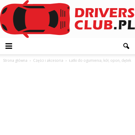
Driversclub.pl
Strona główna
Części i akcesoria
Łatki do ogumienia, kół, opon, dętek