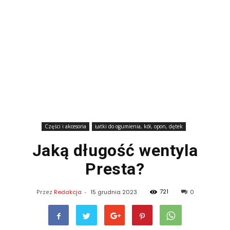
Części i akcesoria
Łatki do ogumienia, kół, opon, dętek
Jaką długość wentyla
Presta?
721
Przez
Redakcja
-
15 grudnia 2023
0