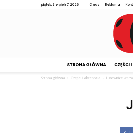
piątek, Sierpień 7, 2026
O nas
Reklama
Kont
STRONA GŁÓWNA
CZĘŚCI 
Strona główna
Części i akcesoria
Lutownice wars
J