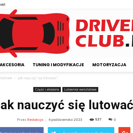
akt
I AKCESORIA
TUNING I MODYFIKACJE
MOTORYZACJA
Driversclub.pl
ztatowe
Jak nauczyć się lutować?
Części i akcesoria
Lutownice warsztatowe
ak nauczyć się lutowa
537
Przez
Redakcja
-
4 października 2023
0