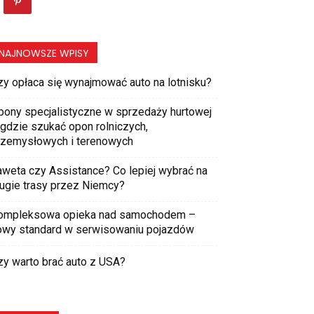
NAJNOWSZE WPISY
zy opłaca się wynajmować auto na lotnisku?
pony specjalistyczne w sprzedaży hurtowej
 gdzie szukać opon rolniczych,
rzemysłowych i terenowych
aweta czy Assistance? Co lepiej wybrać na
ługie trasy przez Niemcy?
ompleksowa opieka nad samochodem –
owy standard w serwisowaniu pojazdów
zy warto brać auto z USA?