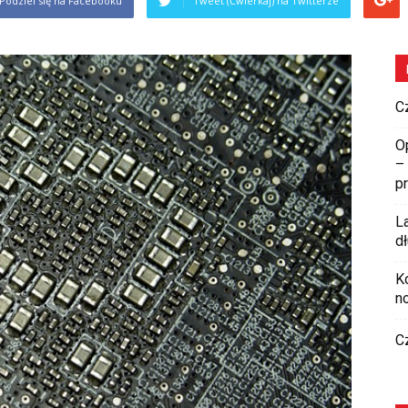
Podziel się na Facebooku
Tweet (Ćwierkaj) na Twitterze
C
O
–
p
L
d
K
n
C