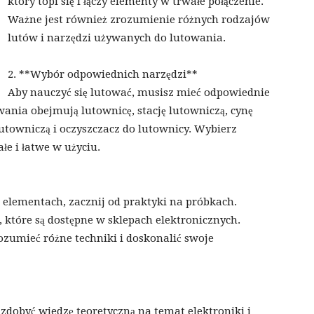
który topi się i łączy elementy w trwałe połączenie.
Ważne jest również zrozumienie różnych rodzajów
lutów i narzędzi używanych do lutowania.
2. **Wybór odpowiednich narzędzi**
Aby nauczyć się lutować, musisz mieć odpowiednie
ania obejmują lutownicę, stację lutowniczą, cynę
lutowniczą i oczyszczacz do lutownicy. Wybierz
łe i łatwe w użyciu.
elementach, zacznij od praktyki na próbkach.
 które są dostępne w sklepach elektronicznych.
ozumieć różne techniki i doskonalić swoje
zdobyć wiedzę teoretyczną na temat elektroniki i