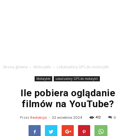
Strona główna
Motocykle
Lokalizatory GPS do motocykli
Motocykle
Lokalizatory GPS do motocykli
Ile pobiera oglądanie
filmów na YouTube?
412
Przez
Redakcja
-
22 września 2024
0