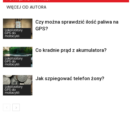
WIĘCEJ OD AUTORA
Czy można sprawdzić ilość paliwa na
GPS?
Lokalizatory
GPS do
motocykli
Co kradnie prąd z akumulatora?
Lokalizatory
GPS do
motocykli
Jak szpiegować telefon żony?
Lokalizatory
GPS do
motocykli