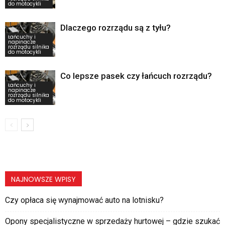
do motocykli
Dlaczego rozrządu są z tyłu?
Łańcuchy i
napinacze
rozrządu silnika
do motocykli
Co lepsze pasek czy łańcuch rozrządu?
Łańcuchy i
napinacze
rozrządu silnika
do motocykli
NAJNOWSZE WPISY
Czy opłaca się wynajmować auto na lotnisku?
Opony specjalistyczne w sprzedaży hurtowej – gdzie szukać