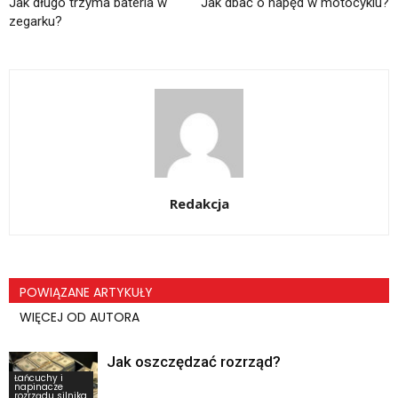
Jak długo trzyma bateria w
Jak dbać o napęd w motocyklu?
zegarku?
Redakcja
POWIĄZANE ARTYKUŁY
WIĘCEJ OD AUTORA
Jak oszczędzać rozrząd?
Łańcuchy i
napinacze
rozrządu silnika