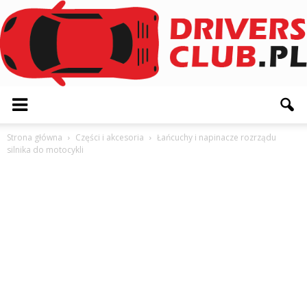
Driversclub.pl
Strona główna
Części i akcesoria
Łańcuchy i napinacze rozrządu
silnika do motocykli