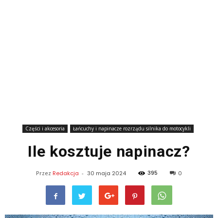
Części i akcesoria
Łańcuchy i napinacze rozrządu silnika do motocykli
Ile kosztuje napinacz?
395
Przez
Redakcja
-
30 maja 2024
0