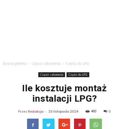
Strona główna
Części i akcesoria
Części do LPG
Części i akcesoria
Części do LPG
Ile kosztuje montaż
instalacji LPG?
410
Przez
Redakcja
-
23 listopada 2024
0