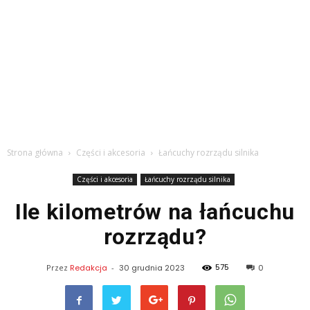
Strona główna
Części i akcesoria
Łańcuchy rozrządu silnika
Części i akcesoria
Łańcuchy rozrządu silnika
Ile kilometrów na łańcuchu
rozrządu?
575
Przez
Redakcja
-
30 grudnia 2023
0