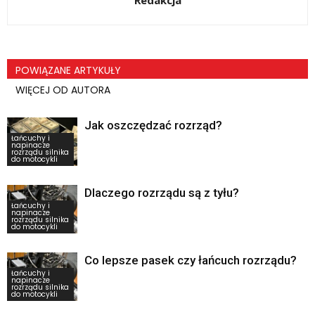
Redakcja
POWIĄZANE ARTYKUŁY
WIĘCEJ OD AUTORA
Jak oszczędzać rozrząd?
Łańcuchy i
napinacze
rozrządu silnika
do motocykli
Dlaczego rozrządu są z tyłu?
Łańcuchy i
napinacze
rozrządu silnika
do motocykli
Co lepsze pasek czy łańcuch rozrządu?
Łańcuchy i
napinacze
rozrządu silnika
do motocykli