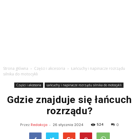
Strona główna
Części i akcesoria
Łańcuchy i napinacze rozrządu
silnika do motocykli
Części i akcesoria
Łańcuchy i napinacze rozrządu silnika do motocykli
Gdzie znajduje się łańcuch
rozrządu?
524
Przez
Redakcja
-
26 stycznia 2024
0