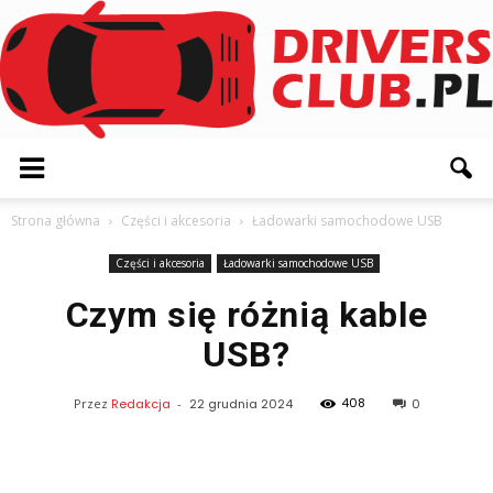
Driversclub.pl
Strona główna
Części i akcesoria
Ładowarki samochodowe USB
Części i akcesoria
Ładowarki samochodowe USB
Czym się różnią kable
USB?
408
Przez
Redakcja
-
22 grudnia 2024
0