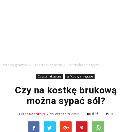
Strona główna
Części i akcesoria
Łańcuchy śniegowe
Części i akcesoria
Łańcuchy śniegowe
Czy na kostkę brukową
można sypać sól?
545
Przez
Redakcja
-
22 września 2023
0