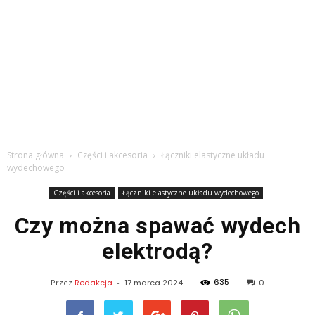
Strona główna
Części i akcesoria
Łączniki elastyczne układu
wydechowego
Części i akcesoria
Łączniki elastyczne układu wydechowego
Czy można spawać wydech
elektrodą?
635
Przez
Redakcja
-
17 marca 2024
0