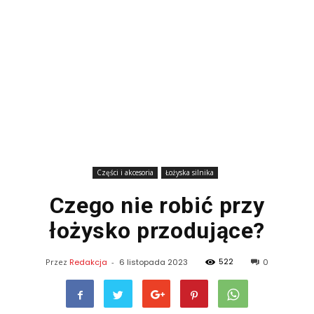
Części i akcesoria
Łożyska silnika
Czego nie robić przy
łożysko przodujące?
522
Przez
Redakcja
-
6 listopada 2023
0