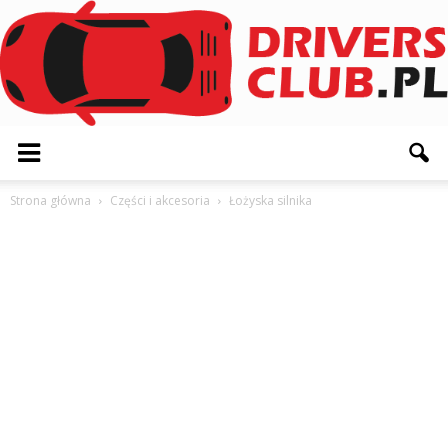
Driversclub.pl
Strona główna
Części i akcesoria
Łożyska silnika