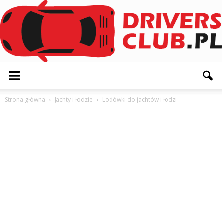
Driversclub.pl
Strona główna
Jachty i łodzie
Lodówki do jachtów i łodzi