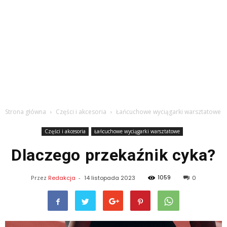
Strona główna
Części i akcesoria
Łańcuchowe wyciągarki warsztatowe
Części i akcesoria
Łańcuchowe wyciągarki warsztatowe
Dlaczego przekaźnik cyka?
1059
Przez
Redakcja
-
14 listopada 2023
0